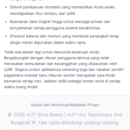
Sistem pembaruan otomatis yang memastikan Anda selalu
mendapatkan fitur terbaru dari rp99.
Keamanan data tingkat tinggi untuk menjaga privasi dan
kenyamanan setiap pengguna selama beraktivitas.
Efisiensi baterai dan memori yang membuat perangkat tetap
dingin meski digunakan dalam waktu lama.
Tidak ada alasan lagi untuk menunda keseruan Anda.
Bergabunglah dengan ribuan pengguna lainnya yang telah
merasakan kemudahan dan kecanggihan yang ditawarkan oleh
rp99. Segera unduh aplikasinya sekarang juga dan rasakan sendiri
bagaimana standar baru hiburan seluler mengubah cara Anda
bersantai setiap hari. Jadikan rp99 sebagai teman setia di setiap
waktu luang Anda!
Syarat dan Ketentuan
Kebijakan Privasi
© 2026 rk77 Situs Resmi | rk77 Hot Terpercaya Anti
Rungkad 🎯. Hak cipta dilindungi undang-undang.