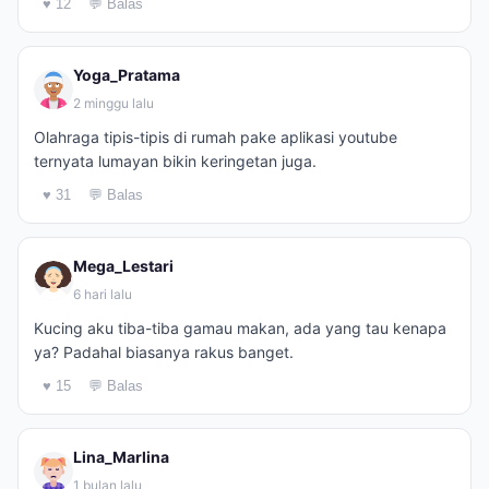
♥ 12
💬 Balas
Yoga_Pratama
2 minggu lalu
Olahraga tipis-tipis di rumah pake aplikasi youtube
ternyata lumayan bikin keringetan juga.
♥ 31
💬 Balas
Mega_Lestari
6 hari lalu
Kucing aku tiba-tiba gamau makan, ada yang tau kenapa
ya? Padahal biasanya rakus banget.
♥ 15
💬 Balas
Lina_Marlina
1 bulan lalu