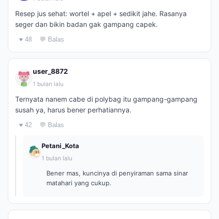
Resep jus sehat: wortel + apel + sedikit jahe. Rasanya
seger dan bikin badan gak gampang capek.
♥ 48
💬 Balas
user_8872
1 bulan lalu
Ternyata nanem cabe di polybag itu gampang-gampang
susah ya, harus bener perhatiannya.
♥ 42
💬 Balas
Petani_Kota
1 bulan lalu
Bener mas, kuncinya di penyiraman sama sinar
matahari yang cukup.