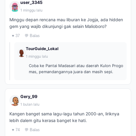
user_3345
1 minggu lalu
Minggu depan rencana mau liburan ke Jogja, ada hidden
gem yang wajib dikunjungi gak selain Malioboro?
♥ 37
💬 Balas
TourGuide_Lokal
1 minggu lalu
Coba ke Pantai Madasari atau daerah Kulon Progo
mas, pemandangannya juara dan masih sepi.
Gery_99
1 bulan lalu
Kangen banget sama lagu-lagu tahun 2000-an, liriknya
lebih dalem gitu kerasa banget ke hati.
♥ 74
💬 Balas