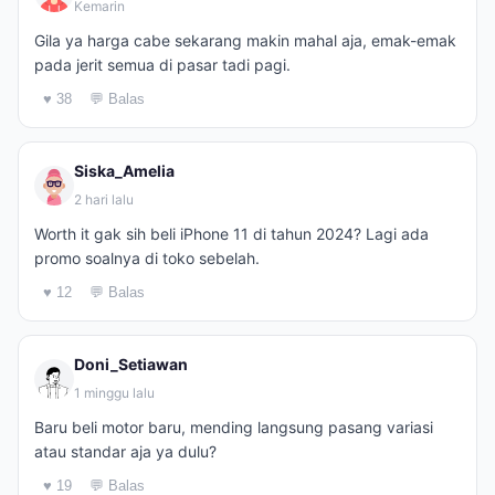
Kemarin
Gila ya harga cabe sekarang makin mahal aja, emak-emak
pada jerit semua di pasar tadi pagi.
♥ 38
💬 Balas
Siska_Amelia
2 hari lalu
Worth it gak sih beli iPhone 11 di tahun 2024? Lagi ada
promo soalnya di toko sebelah.
♥ 12
💬 Balas
Doni_Setiawan
1 minggu lalu
Baru beli motor baru, mending langsung pasang variasi
atau standar aja ya dulu?
♥ 19
💬 Balas