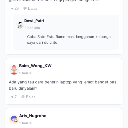
♥ 29
💬 Balas
Dewi_Putri
3 hari lalu
Coba Sate Estu Rame mas, langganan keluarga
saya dari dulu itu!
Baim_Wong_KW
5 hari lalu
Ada yang tau cara benerin laptop yang lemot banget pas
baru dinyalain?
♥ 7
💬 Balas
Aris_Nugroho
2 hari lalu