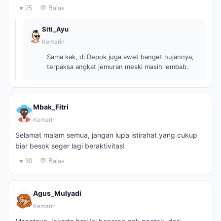
♥ 25
💬 Balas
Siti_Ayu
Kemarin
Sama kak, di Depok juga awet banget hujannya,
terpaksa angkat jemuran meski masih lembab.
Mbak_Fitri
Kemarin
Selamat malam semua, jangan lupa istirahat yang cukup
biar besok seger lagi beraktivitas!
♥ 30
💬 Balas
Agus_Mulyadi
Kemarin