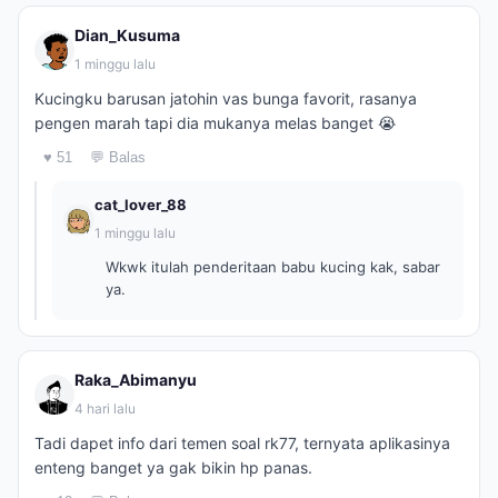
Dian_Kusuma
1 minggu lalu
Kucingku barusan jatohin vas bunga favorit, rasanya
pengen marah tapi dia mukanya melas banget 😭
♥ 51
💬 Balas
cat_lover_88
1 minggu lalu
Wkwk itulah penderitaan babu kucing kak, sabar
ya.
Raka_Abimanyu
4 hari lalu
Tadi dapet info dari temen soal rk77, ternyata aplikasinya
enteng banget ya gak bikin hp panas.