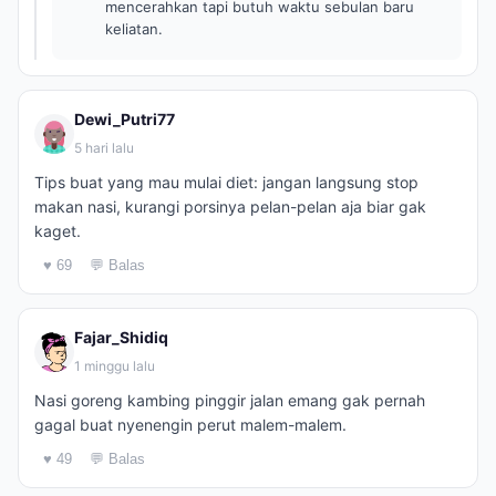
mencerahkan tapi butuh waktu sebulan baru
keliatan.
Dewi_Putri77
5 hari lalu
Tips buat yang mau mulai diet: jangan langsung stop
makan nasi, kurangi porsinya pelan-pelan aja biar gak
kaget.
♥ 69
💬 Balas
Fajar_Shidiq
1 minggu lalu
Nasi goreng kambing pinggir jalan emang gak pernah
gagal buat nyenengin perut malem-malem.
♥ 49
💬 Balas