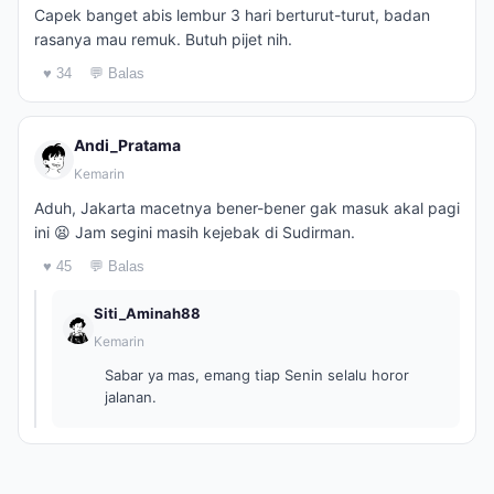
Capek banget abis lembur 3 hari berturut-turut, badan
rasanya mau remuk. Butuh pijet nih.
♥ 34
💬 Balas
Andi_Pratama
Kemarin
Aduh, Jakarta macetnya bener-bener gak masuk akal pagi
ini 😫 Jam segini masih kejebak di Sudirman.
♥ 45
💬 Balas
Siti_Aminah88
Kemarin
Sabar ya mas, emang tiap Senin selalu horor
jalanan.