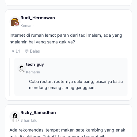
Rudi_Hermawan
Kemarin
Internet di rumah lemot parah dari tadi malem, ada yang
ngalamin hal yang sama gak ya?
♥ 14
💬 Balas
tech_guy
Kemarin
Coba restart routernya dulu bang, biasanya kalau
mendung emang sering gangguan.
Rizky_Ramadhan
3 hari lalu
Ada rekomendasi tempat makan sate kambing yang enak
gak di sekitaran Tebet? Lagi pengen banget nih.