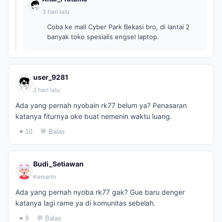
3 hari lalu
Coba ke mall Cyber Park Bekasi bro, di lantai 2
banyak toko spesialis engsel laptop.
user_9281
2 hari lalu
Ada yang pernah nyobain rk77 belum ya? Penasaran
katanya fiturnya oke buat nemenin waktu luang.
♥ 10
💬 Balas
Budi_Setiawan
Kemarin
Ada yang pernah nyoba rk77 gak? Gue baru denger
katanya lagi rame ya di komunitas sebelah.
♥ 8
💬 Balas