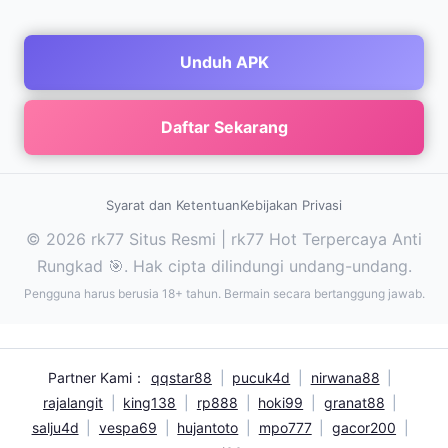
Unduh APK
Daftar Sekarang
Syarat dan Ketentuan
Kebijakan Privasi
© 2026 rk77 Situs Resmi | rk77 Hot Terpercaya Anti
Rungkad 🎯. Hak cipta dilindungi undang-undang.
Pengguna harus berusia 18+ tahun. Bermain secara bertanggung jawab.
Partner Kami：
qqstar88
|
pucuk4d
|
nirwana88
|
rajalangit
|
king138
|
rp888
|
hoki99
|
granat88
|
salju4d
|
vespa69
|
hujantoto
|
mpo777
|
gacor200
|