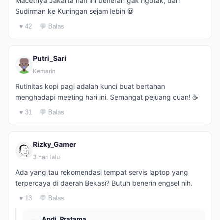
Macetnya Jakarta hari ini beneran gak ngotak, dari
Sudirman ke Kuningan sejam lebih 💀
♥ 42
💬 Balas
Putri_Sari
Kemarin
Rutinitas kopi pagi adalah kunci buat bertahan
menghadapi meeting hari ini. Semangat pejuang cuan! ☕
♥ 31
💬 Balas
Rizky_Gamer
3 hari lalu
Ada yang tau rekomendasi tempat servis laptop yang
terpercaya di daerah Bekasi? Butuh benerin engsel nih.
♥ 13
💬 Balas
Andi_Pratama