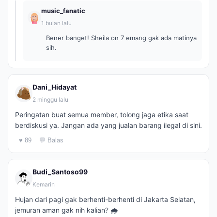
music_fanatic
1 bulan lalu
Bener banget! Sheila on 7 emang gak ada matinya
sih.
Dani_Hidayat
2 minggu lalu
Peringatan buat semua member, tolong jaga etika saat
berdiskusi ya. Jangan ada yang jualan barang ilegal di sini.
♥ 89
💬 Balas
Budi_Santoso99
Kemarin
Hujan dari pagi gak berhenti-berhenti di Jakarta Selatan,
jemuran aman gak nih kalian? 🌧️