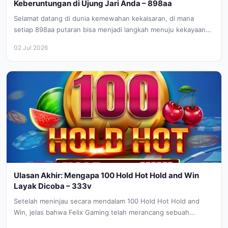
Keberuntungan di Ujung Jari Anda – 898aa
Selamat datang di dunia kemewahan kekaisaran, di mana
setiap 898aa putaran bisa menjadi langkah menuju kekayaan
legendaris. Fortune Coin Mega...
02 Jul 2026
Ulasan Akhir: Mengapa 100 Hold Hot Hold and Win
Layak Dicoba – 333v
Setelah meninjau secara mendalam 100 Hold Hot Hold and
Win, jelas bahwa Felix Gaming telah merancang sebuah
pengalaman yang memadukan...