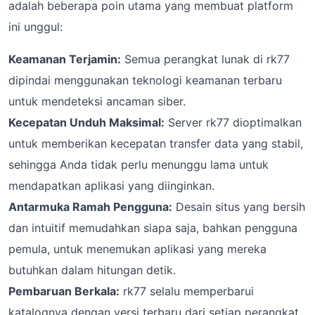
adalah beberapa poin utama yang membuat platform
ini unggul:
Keamanan Terjamin:
Semua perangkat lunak di rk77
dipindai menggunakan teknologi keamanan terbaru
untuk mendeteksi ancaman siber.
Kecepatan Unduh Maksimal:
Server rk77 dioptimalkan
untuk memberikan kecepatan transfer data yang stabil,
sehingga Anda tidak perlu menunggu lama untuk
mendapatkan aplikasi yang diinginkan.
Antarmuka Ramah Pengguna:
Desain situs yang bersih
dan intuitif memudahkan siapa saja, bahkan pengguna
pemula, untuk menemukan aplikasi yang mereka
butuhkan dalam hitungan detik.
Pembaruan Berkala:
rk77 selalu memperbarui
katalognya dengan versi terbaru dari setiap perangkat