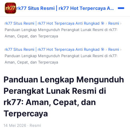
rk77 Situs Resmi | rk77 Hot Terpercaya Anti Rungkad 🎯
rk77 Situs Resmi | rk77 Hot Terpercaya Anti Rungkad 🎯
›
Resmi
›
Panduan Lengkap Mengunduh Perangkat Lunak Resmi di rk77:
Aman, Cepat, dan Terpercaya
rk77 Situs Resmi | rk77 Hot Terpercaya Anti Rungkad 🎯
›
Resmi
›
Panduan Lengkap Mengunduh Perangkat Lunak Resmi di rk77:
Aman, Cepat, dan Terpercaya
Panduan Lengkap Mengunduh
Perangkat Lunak Resmi di
rk77: Aman, Cepat, dan
Terpercaya
14 Mei 2026
· Resmi