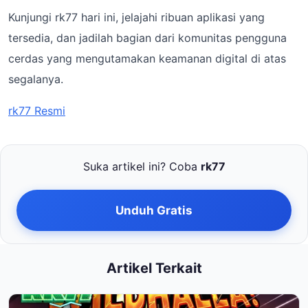
Kunjungi rk77 hari ini, jelajahi ribuan aplikasi yang
tersedia, dan jadilah bagian dari komunitas pengguna
cerdas yang mengutamakan keamanan digital di atas
segalanya.
rk77 Resmi
Suka artikel ini? Coba
rk77
Unduh Gratis
Artikel Terkait