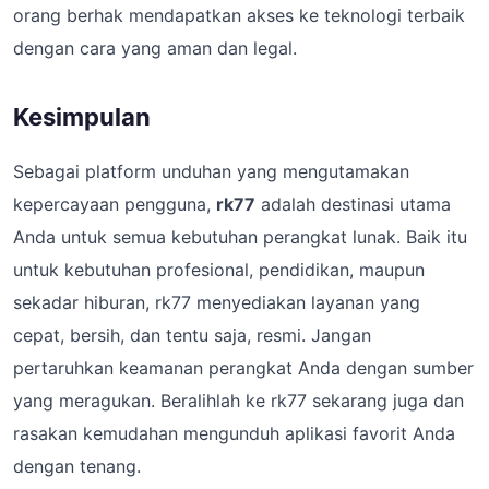
orang berhak mendapatkan akses ke teknologi terbaik
dengan cara yang aman dan legal.
Kesimpulan
Sebagai platform unduhan yang mengutamakan
kepercayaan pengguna,
rk77
adalah destinasi utama
Anda untuk semua kebutuhan perangkat lunak. Baik itu
untuk kebutuhan profesional, pendidikan, maupun
sekadar hiburan, rk77 menyediakan layanan yang
cepat, bersih, dan tentu saja, resmi. Jangan
pertaruhkan keamanan perangkat Anda dengan sumber
yang meragukan. Beralihlah ke rk77 sekarang juga dan
rasakan kemudahan mengunduh aplikasi favorit Anda
dengan tenang.