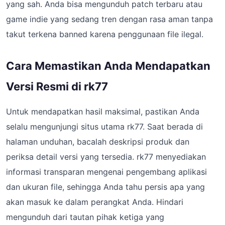
yang sah. Anda bisa mengunduh patch terbaru atau
game indie yang sedang tren dengan rasa aman tanpa
takut terkena banned karena penggunaan file ilegal.
Cara Memastikan Anda Mendapatkan
Versi Resmi di rk77
Untuk mendapatkan hasil maksimal, pastikan Anda
selalu mengunjungi situs utama rk77. Saat berada di
halaman unduhan, bacalah deskripsi produk dan
periksa detail versi yang tersedia. rk77 menyediakan
informasi transparan mengenai pengembang aplikasi
dan ukuran file, sehingga Anda tahu persis apa yang
akan masuk ke dalam perangkat Anda. Hindari
mengunduh dari tautan pihak ketiga yang