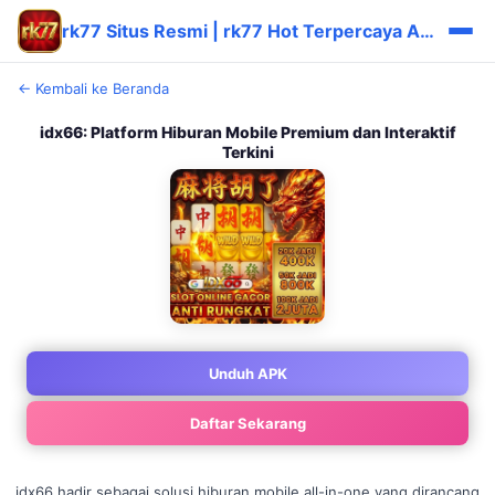
rk77 Situs Resmi | rk77 Hot Terpercaya Anti Rungkad 🎯
← Kembali ke Beranda
idx66: Platform Hiburan Mobile Premium dan Interaktif
Terkini
Unduh APK
Daftar Sekarang
idx66 hadir sebagai solusi hiburan mobile all-in-one yang dirancang