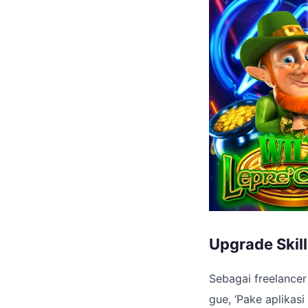
Upgrade Skil
Sebagai freelancer 
gue, ‘Pake aplikas