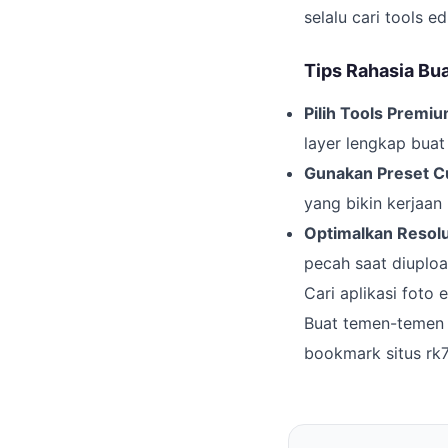
selalu cari tools e
Tips Rahasia Bu
Pilih Tools Premiu
layer lengkap buat
Gunakan Preset C
yang bikin kerjaan 
Optimalkan Resolu
pecah saat diuplo
Cari aplikasi foto
Buat temen-temen y
bookmark situs rk77