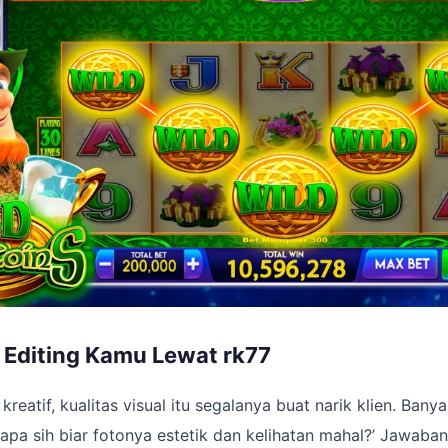
l Editing Kamu Lewat rk77
kreatif, kualitas visual itu segalanya buat narik klien. Ban
i apa sih biar fotonya estetik dan kelihatan mahal?’ Jawaba