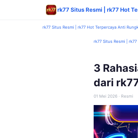
rk77 Situs Resmi | rk77 Hot T
rk77 Situs Resmi | rk77 Hot Terpercaya Anti Rung
rk77 Situs Resmi | rk7
3 Rahasi
dari rk7
01 Mei 2026
· Resmi