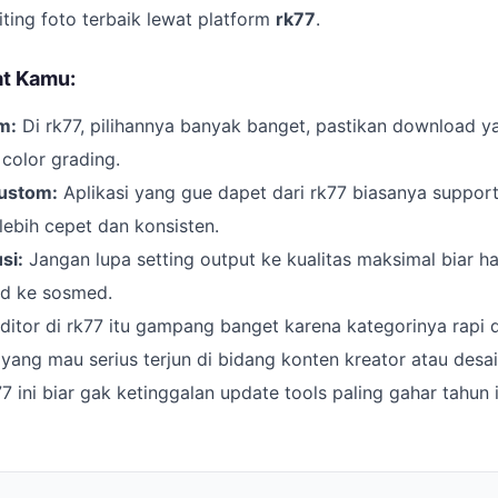
diting foto terbaik lewat platform
rk77
.
at Kamu:
m:
Di rk77, pilihannya banyak banget, pastikan download ya
 color grading.
ustom:
Aplikasi yang gue dapet dari rk77 biasanya support
lebih cepet dan konsisten.
si:
Jangan lupa setting output ke kualitas maksimal biar ha
ad ke sosmed.
 editor di rk77 itu gampang banget karena kategorinya rapi 
ang mau serius terjun di bidang konten kreator atau desai
 ini biar gak ketinggalan update tools paling gahar tahun i