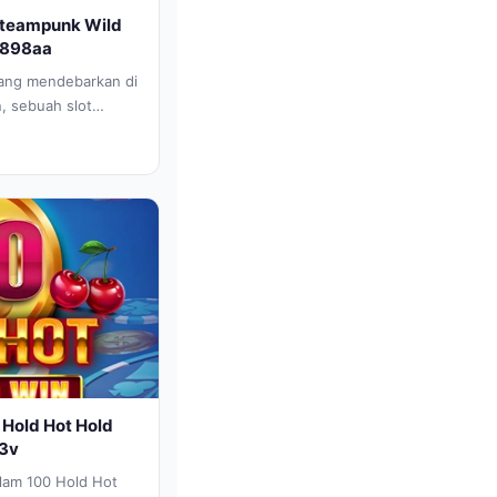
Steampunk Wild
 898aa
yang mendebarkan di
n, sebuah slot
 dengan...
 Hold Hot Hold
33v
lam 100 Hold Hot