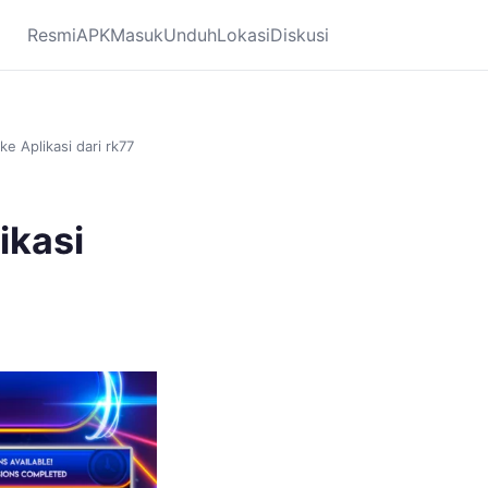
Resmi
APK
Masuk
Unduh
Lokasi
Diskusi
ke Aplikasi dari rk77
ikasi